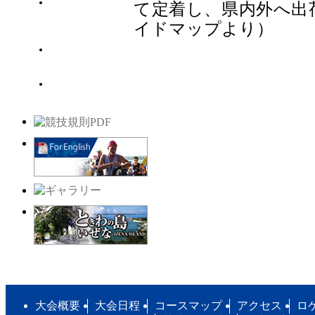
デジタルパンフ
て定着し、県内外へ出
レット
イドマップより）
競技説明資料
今大会変更一覧
大会概要
大会日程
コースマップ
アクセス
ロ