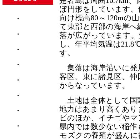
是名島は周囲16.7km
ぼ円形をしています。
向け標高80～120m
大会概要
て東部と西部の海岸へ
落が広がっています。
大会日程
し、年平均気温は21.8
コースマップ
す。
アクセス
集落は海岸沿いに発
客区、東に諸見区、仲
ロケーション
からなっています。
宿泊施設
土地は全体として国
地力はあまり高くあり
よくある質問
ビのほか、イチゴやマ
県内では数少ない稲作
過去大会結果
モズクの養殖が盛んに