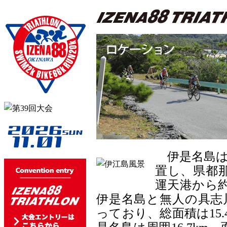
伊是名島は
置し、県都那
運天港から約
伊是名島と無人の具志
っており、総面積は15