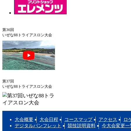
第36回
いぜな88トライアスロン大会
第37回
いぜな88トライアスロン大会
大会概要
大会日程
コースマップ
アクセス
ロ
デジタルパンフレット
競技説明資料
今大会変更一