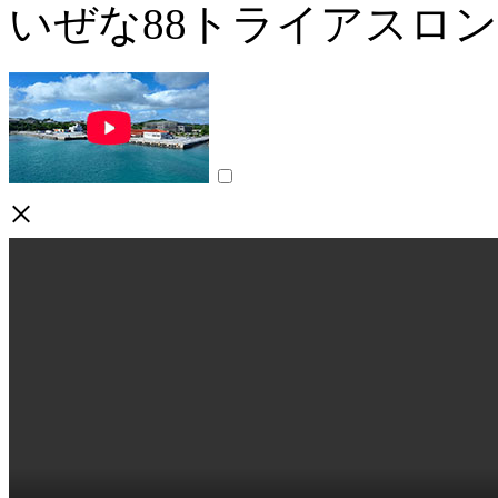
いぜな88トライアスロ
×