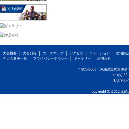
大会概要
大会日程
コースマップ
アクセス
ロケーション
宿泊施
今大会変更一覧
プライバシーポリシー
ギャラリー
お問合せ
〒905-0603 沖縄県島尻郡伊
いぜな8
TEL0980-4
copyright (C)2012 IZEN