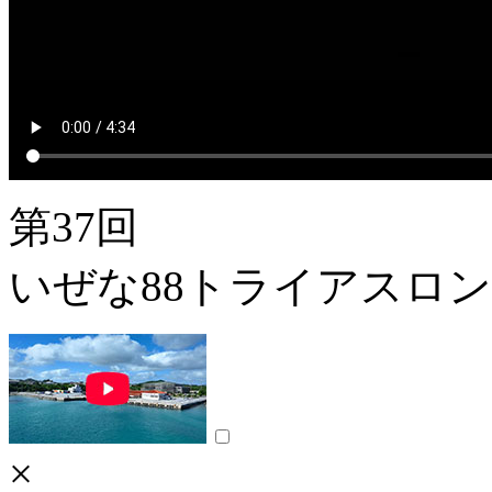
第37回
いぜな88トライアスロ
×