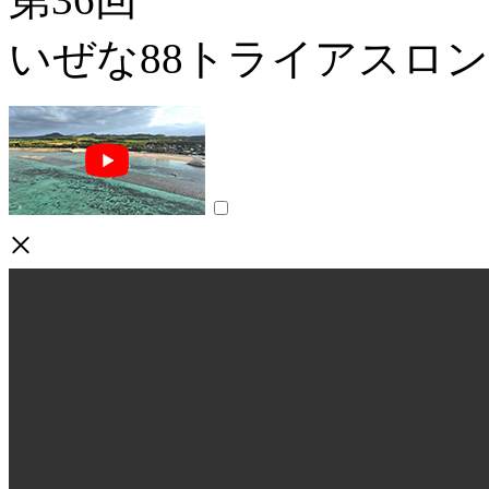
いぜな88トライアスロ
×