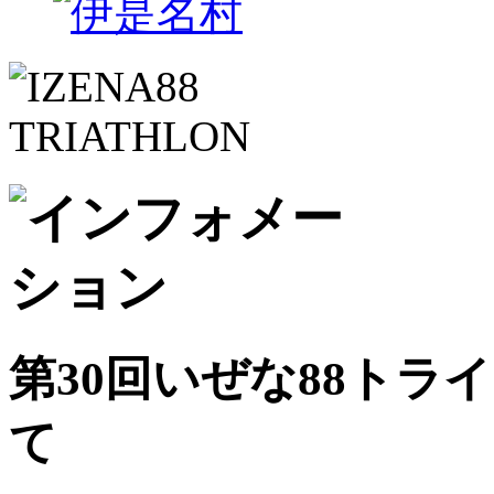
第30回いぜな88ト
て