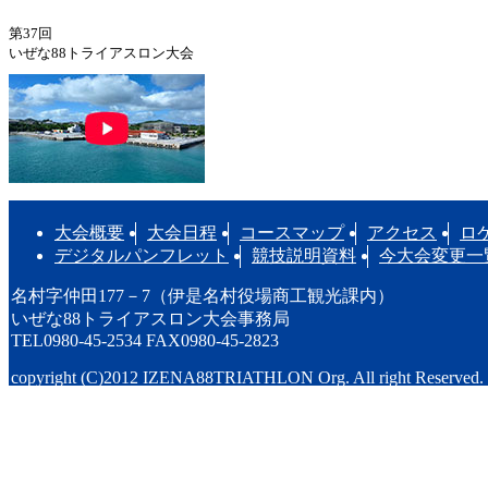
第37回
いぜな88トライアスロン大会
大会概要
大会日程
コースマップ
アクセス
ロ
デジタルパンフレット
競技説明資料
今大会変更一
名村字仲田177－7（伊是名村役場商工観光課内）
いぜな88トライアスロン大会事務局
TEL0980-45-2534 FAX0980-45-2823
copyright (C)2012 IZENA88TRIATHLON Org. All right Reserved.